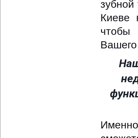
зубной
Киеве 
чтобы 
Вашего 
Наш
не
функ
Именно