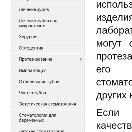
исполь
Лечение зубов
издел
Лечение зубов под
микроскопом
лабора
Хирургия
могут 
Ортодонтия
протез
Протезирование
его 
Имплантация
стомат
Отбеливание зубов
других 
Чистка зубов
Эстетическая стоматология
Если 
Стоматология для
беременных
качест
Детская стоматология