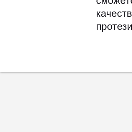
сможет
качеств
протез