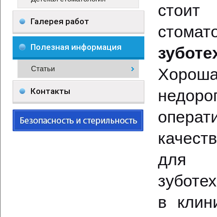
стои
Галерея работ
стома
Полезная информация
зуботе
Статьи
Хороша
Контакты
недоро
операт
качест
для к
зуботе
в клин