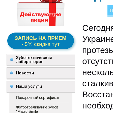
Сегод
Украин
ЗАПИСЬ НА ПРИЕМ
- 5% скидка тут
проте
Зуботехническая
отсу
лаборатория
неск
Новости
сталки
Наши услуги
Восст
Подарочный сертификат
необхо
Фотоотбеливание зубов
"Magic Smile"