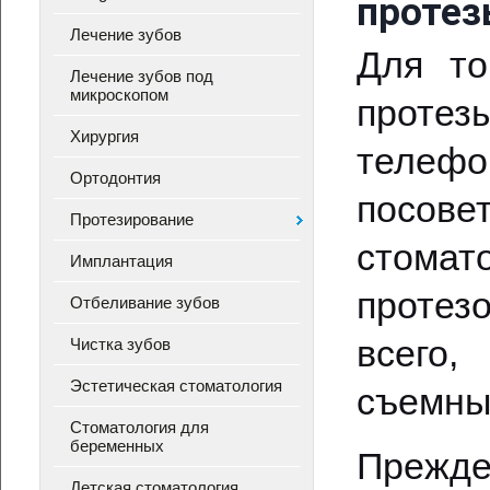
протез
Лечение зубов
Для то
Лечение зубов под
микроскопом
проте
Хирургия
теле
Ортодонтия
посов
Протезирование
стомат
Имплантация
протез
Отбеливание зубов
всего,
Чистка зубов
Эстетическая стоматология
съемны
Стоматология для
беременных
Прежде
Детская стоматология