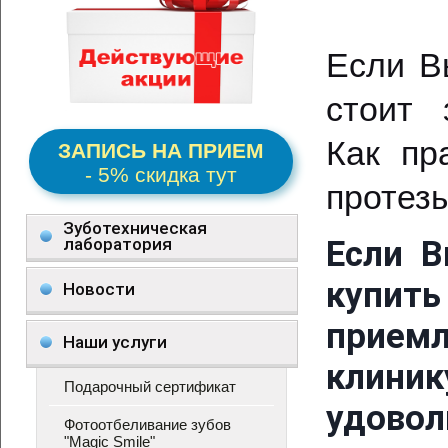
Если В
стоит 
Как пр
ЗАПИСЬ НА ПРИЕМ
- 5% скидка тут
протезы
Зуботехническая
лаборатория
Если В
купить
Новости
приемл
Наши услуги
клини
Подарочный сертификат
удово
Фотоотбеливание зубов
"Magic Smile"