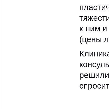
пласти
тяжест
к ним и
(цены л
Клини
консул
решили,
спросит