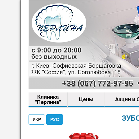
+38 (067) 772-97-95
Клиника
Цены
Акции и 
"Перлина"
ЗУБ
УКР
РУС