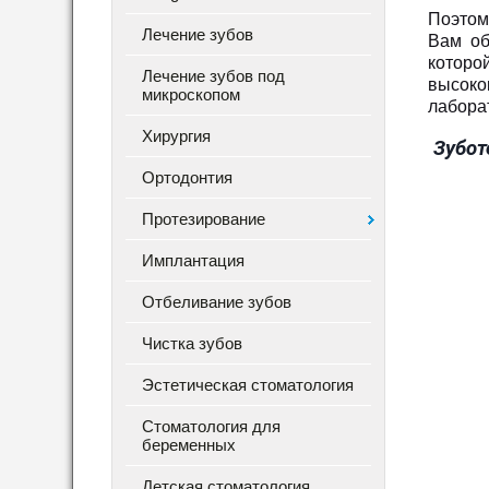
Поэтому
Лечение зубов
Вам об
которо
Лечение зубов под
высоко
микроскопом
лабора
Хирургия
Зубот
Ортодонтия
Протезирование
Имплантация
Отбеливание зубов
Чистка зубов
Эстетическая стоматология
Стоматология для
беременных
Детская стоматология