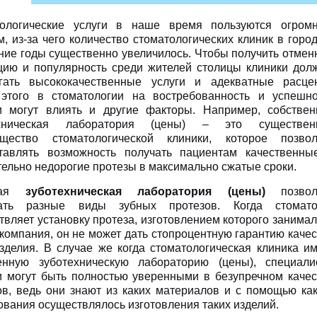
ологические услуги в наше время пользуются огром
м, из-за чего количество стоматологических клиник в горо
ние годы существенно увеличилось. Чтобы получить отмен
цию и популярность среди жителей столицы клиники дол
гать высококачественные услуги и адекватные расцен
этого в стоматологии на востребованность и успешно
и могут влиять и другие факторы. Например, собствен
ехническая лаборатория (цены) – это существен
щество стоматологической клиники, которое позвол
тавлять возможность получать пациентам качественны
тельно недорогие протезы в максимально сжатые сроки.
шая
зуботехническая лаборатория (цены)
позвол
вать разные виды зубных протезов. Когда стомато
твляет установку протеза, изготовлением которого занима
 компания, он не может дать стопроцентную гарантию каче
изделия. В случае же когда стоматологическая клиника и
енную зуботехническую лабораторию (цены), специали
и могут быть полностью уверенными в безупречном качес
ов, ведь они знают из каких материалов и с помощью как
ования осуществлялось изготовления таких изделий.