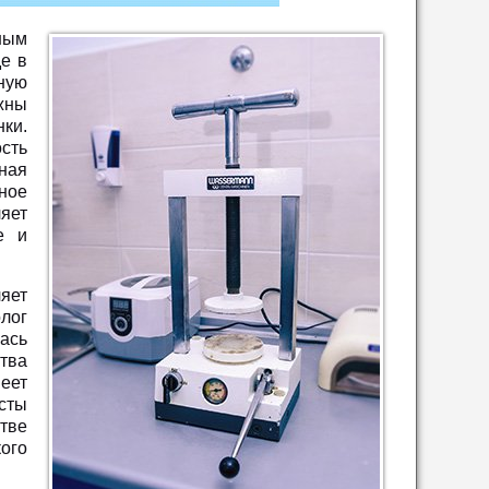
ным
де в
ную
жны
ки.
сть
ная
ное
яет
е и
яет
лог
лась
ства
меет
сты
тве
ого