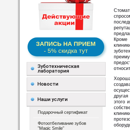
Стомат
спросо
послед
репута
предла
Кроме 
ЗАПИСЬ НА ПРИЕМ
клиник
- 5% скидка тут
зубот
преиму
предос
Зуботехническая
относи
лаборатория
Хоро
Новости
созда
осущес
другая
Наши услуги
этого 
собств
Подарочный сертификат
клиник
протез
Фотоотбеливание зубов
оборуд
"Magic Smile"