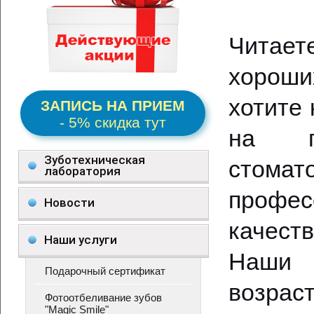
Читае
хорош
хотите
ЗАПИСЬ НА ПРИЕМ
- 5% скидка тут
на п
Зуботехническая
стома
лаборатория
профес
Новости
качест
Наши услуги
Наши 
Подарочный сертификат
возрас
Фотоотбеливание зубов
"Magic Smile"