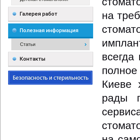
стомато
на тре
Галерея работ
стомат
Полезная информация
имплан
Статьи
всегда
Контакты
полное
Киеве 
рады 
сервис
стомат
на сам