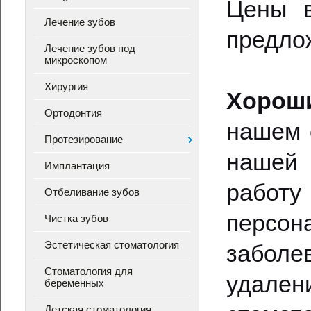
Цены в
Лечение зубов
предло
Лечение зубов под
микроскопом
Хирургия
Хороши
Ортодонтия
нашем 
Протезирование
нашей
Имплантация
работ
Отбеливание зубов
персо
Чистка зубов
Эстетическая стоматология
заболе
Стоматология для
удален
беременных
Детская стоматология