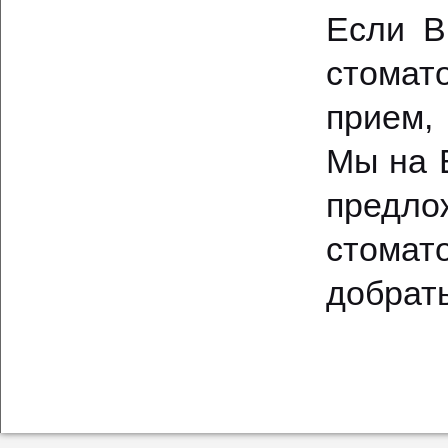
Если В
стомат
прием,
Мы на 
пред
стомат
добрать