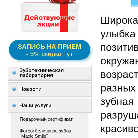
Широк
улыбка
позит
ЗАПИСЬ НА ПРИЕМ
- 5% скидка тут
окру
Зуботехническая
возрас
лаборатория
разных
Новости
зубная
Наши услуги
разруш
Подарочный сертификат
красив
Фотоотбеливание зубов
"Magic Smile"