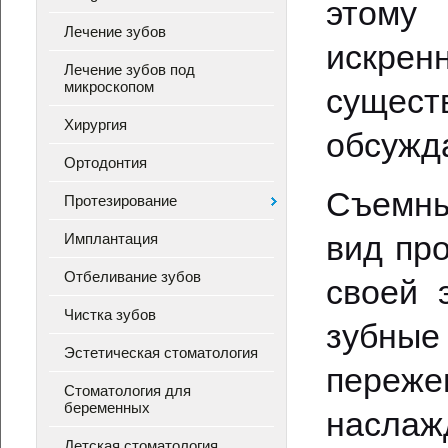
этому
Лечение зубов
искрен
Лечение зубов под
микроскопом
сущес
Хирургия
обсужд
Ортодонтия
Съемны
Протезирование
вид пр
Имплантация
Отбеливание зубов
своей 
Чистка зубов
зубные
Эстетическая стоматология
переж
Стоматология для
беременных
наслаж
Детская стоматология