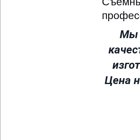
Съем
профес
Мы 
качес
изго
Цена н