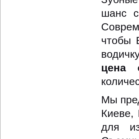
шанс с
Соврем
чтобы 
водичк
цена 
количес
Мы пре
Киеве,
для из