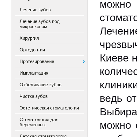
можно 
Лечение зубов
стомато
Лечение зубов под
микроскопом
Лечен
Хирургия
чрезвы
Ортодонтия
Киеве 
Протезирование
колич
Имплантация
клиник
Отбеливание зубов
ведь от
Чистка зубов
Эстетическая стоматология
Выбира
Стоматология для
можно 
беременных
Детская стоматология