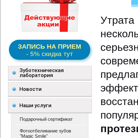
Утра
неско
серьез
ЗАПИСЬ НА ПРИЕМ
- 5% скидка тут
соврем
Зуботехническая
предл
лаборатория
эффе
Новости
восста
Наши услуги
популя
Подарочный сертификат
протез
Фотоотбеливание зубов
"Magic Smile"