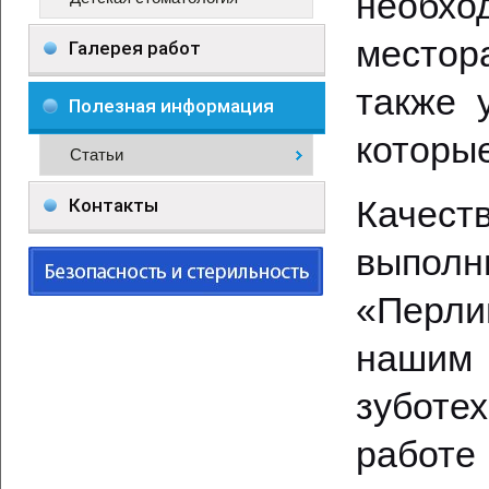
необх
местор
Галерея работ
также 
Полезная информация
которые
Статьи
Качест
Контакты
выполн
«Перли
нашим
зубот
работе