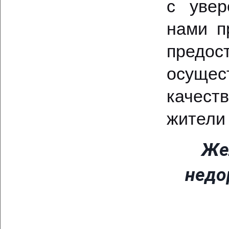
с увер
нами п
предос
осущес
качест
жители
Же
недо