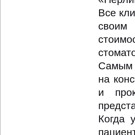
Все кли
своим 
стоим
стомато
Самым 
на кон
и про
предст
Когда 
пациен