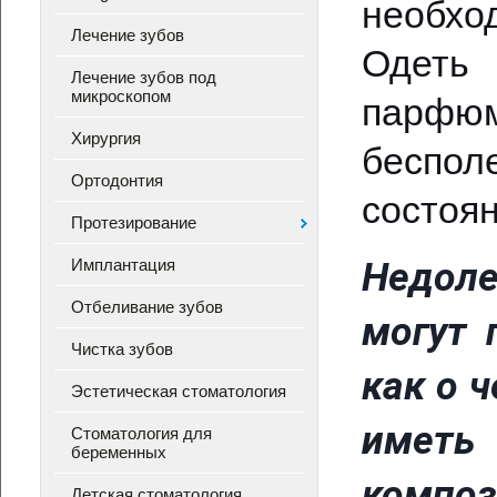
необхо
Лечение зубов
Одеть
Лечение зубов под
микроскопом
парфюм
Хирургия
беспол
Ортодонтия
состоян
Протезирование
Недоле
Имплантация
Отбеливание зубов
могут 
Чистка зубов
как о 
Эстетическая стоматология
иметь 
Стоматология для
беременных
композ
Детская стоматология