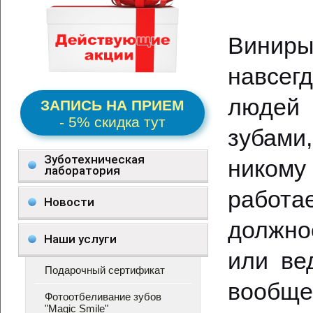
Винир
навсег
людей
ЗАПИСЬ НА ПРИЕМ
- 5% скидка тут
зубами
Зуботехническая
никому
лаборатория
работа
Новости
должно
Наши услуги
или ве
Подарочный сертификат
вообщ
Фотоотбеливание зубов
"Magic Smile"