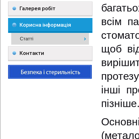
багатьо
Галерея робіт
всім п
Корисна інформація
стомато
Статті
щоб від
Контакти
виріш
протез
інші п
пізніше
Основн
(метал