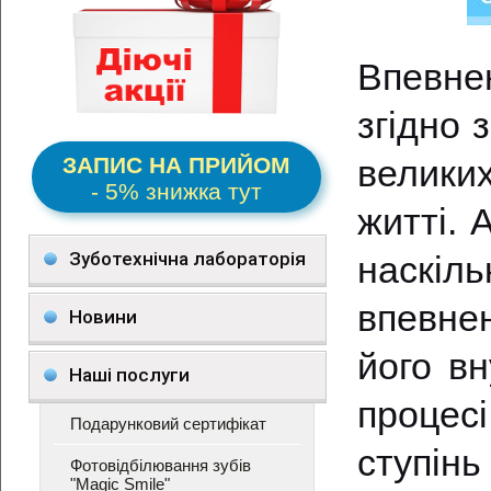
Впевн
згідно 
ЗАПИС НА ПРИЙОМ
велики
- 5% знижка тут
житті. 
Зуботехнічна лабораторія
наскі
впевне
Новини
його вн
Наші послуги
процесі
Подарунковий сертифікат
ступінь
Фотовідбілювання зубів
"Magic Smile"