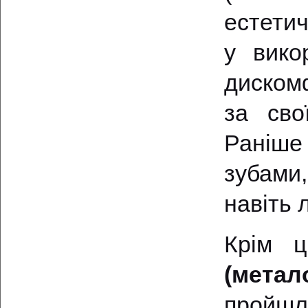
естетич
у вико
диском
за сво
Раніше
зубами,
навіть 
Крім 
(метал
пройшл