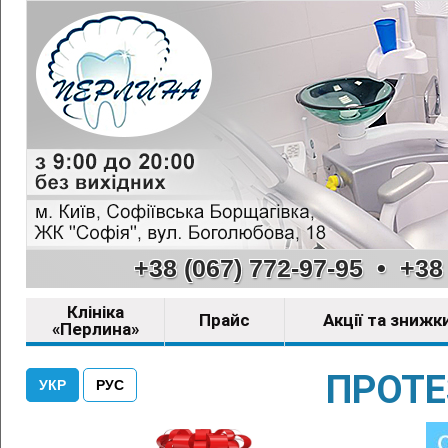
+38 (067) 772-97-95
•
+38 
Клініка
Прайс
Акції та знижк
«Перлина»
ПРОТЕ
УКР
РУС