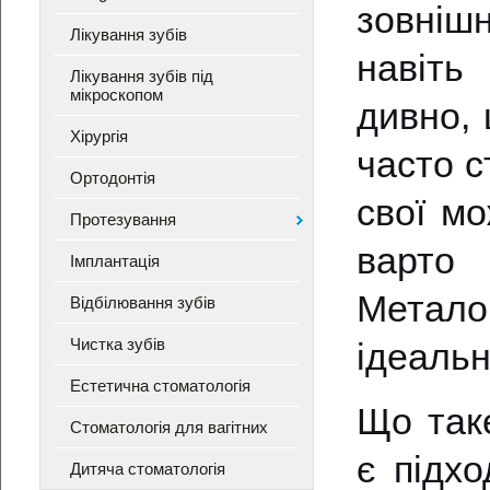
зовніш
Лікування зубів
навіть
Лікування зубів під
мікроскопом
дивно, 
Хірургія
часто с
Ортодонтія
свої мо
Протезування
варто
Імплантація
Метало
Відбілювання зубів
Чистка зубів
ідеальн
Естетична стоматологія
Що так
Стоматологія для вагітних
є підх
Дитяча стоматологія