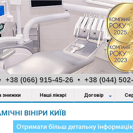
•
+38 (066) 915-45-26
•
+38 (044) 502
та знижки
Наші лікарі
Договір
Се
МІЧНІ ВІНІРИ КИЇВ