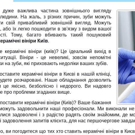
 дуже важлива частина зовнішнього вигляду
 людини. На жаль, з різних причин, зуби можуть
ти свій привабливий зовнішній вигляд. Можуть
, або їх легко пошкодити в зв'язку з видом вашої
ості. Тому, багато вбивають такий пошуковий
керамічні вініри Київ
.
е керамічні вініри (київ)? Це ідеальний вихід в
итуації. Вініри - це невеликі, зовсім непомітні
и на зуби, які приховають недоліки ваших зубів.
ставите керамічні вініри в Києві в нашій клініці,
будете розчаровані. Наше обладнання дозволить
и це якісно, безболісно і недорого. Ви надовго
те про проблеми згаданих вище.
поставити керамічні вініри (Київ)? Ваше бажання
зможуть задовольнити наші професіонали. Ми виконали не 
ися задоволені і з радістю радять своїм знайомим, де мож
і задоволення запитів клієнта, для нас першочергове завда
, ви погодитеся що тих хто ставить керамічні вініри в Києв