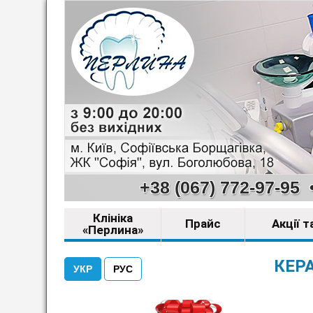
+38 (067) 772-97-95
Клініка
Прайс
Акції 
«Перлина»
КЕРА
УКР
РУС