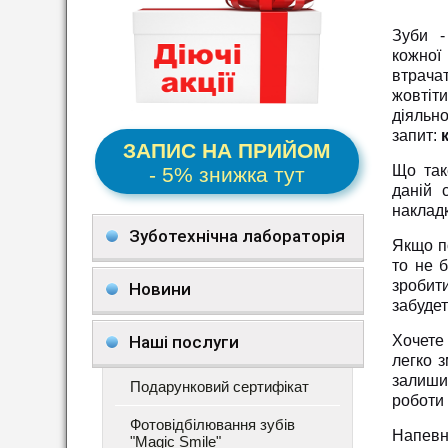
Зуби -
кожної
втрача
жовтіти
діяльн
запит:
ЗАПИС НА ПРИЙОМ
Що так
- 5% знижка тут
даній с
накладк
Зуботехнічна лабораторія
Якщо по
то не 
зробит
Новини
забуде
Наші послуги
Хочете 
легко 
залишил
Подарунковий сертифікат
роботи 
Фотовідбілювання зубів
Напевно
"Magic Smile"