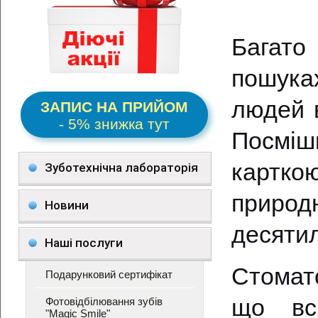
Багато
пошука
людей 
ЗАПИС НА ПРИЙОМ
- 5% знижка тут
Посміш
картк
Зуботехнічна лабораторія
приро
Новини
десятил
Наші послуги
Стомато
Подарунковий сертифікат
що всі
Фотовідбілювання зубів
"Magic Smile"