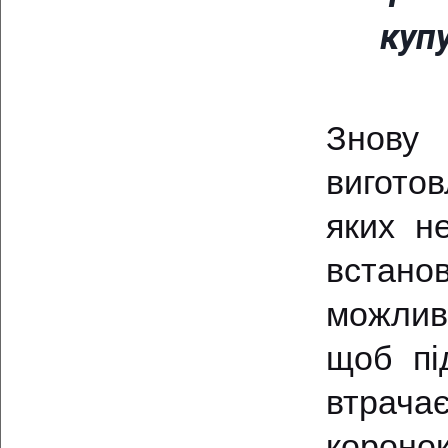
куп
Знову
вигото
яких н
встанов
можлив
щоб пі
втрача
коронок