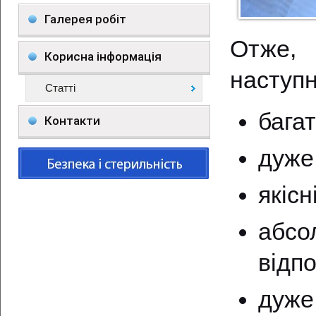
Галерея робіт
Отже, 
Корисна інформація
наступ
Статті
бага
Контакти
дуже
якісн
абсо
відп
дуж