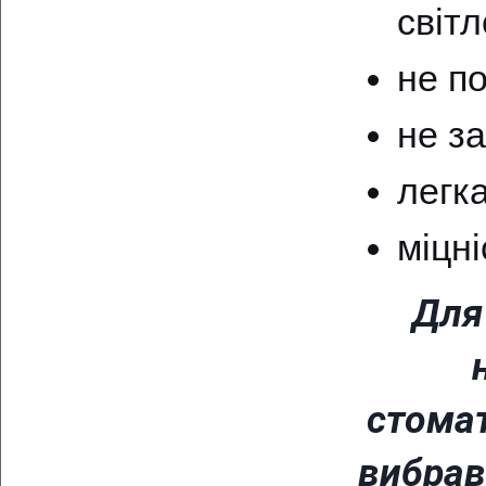
світ
не п
не за
легка
міцні
Для
стомат
вибрав