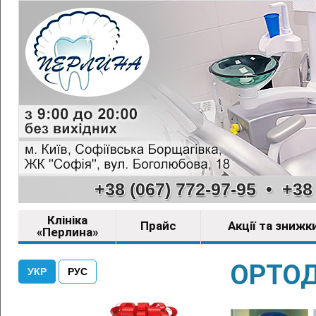
+38 (067) 772-97-95
•
+38 
Клініка
Прайс
Акції та знижк
«Перлина»
ОРТОД
УКР
РУС