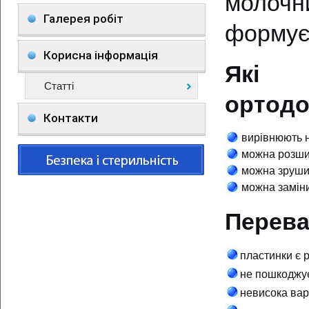
молочн
Галерея робіт
формуєт
Корисна інформація
Які 
Статті
ортодо
Контакти
вирівнюють 
можна розшир
можна зрушит
можна заміни
Перева
пластинки є 
не пошкоджує
невисока варт