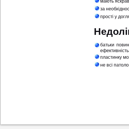
мають яскрав
за необхіднос
прості у догля
Недолі
батьки повин
ефективність
пластинку мо
не всі патол