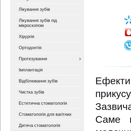
Лікування зубів
Лікування зубів під
мікроскопом
Хірургія
Ортодонтія
Протезування
Імплантація
Ефект
Відбілювання зубів
прикус
Чистка зубів
Естетична стоматологія
Зазвич
Стоматологія для вагітних
Саме в
Дитяча стоматологія